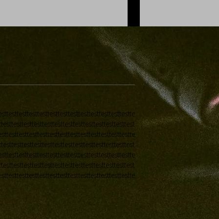
esttesttesttesttesttesttesttesttesttesttesttesttestte
ttesttesttesttesttesttesttesttesttesttesttesttesttest
esttesttesttesttesttesttesttesttesttesttesttesttestte
ttesttesttesttesttesttesttesttesttesttesttesttesttest
esttesttesttesttesttesttesttesttesttesttesttesttestte
ttesttesttesttesttesttesttesttesttesttesttesttesttest
esttesttesttesttesttesttesttesttesttesttesttesttestte