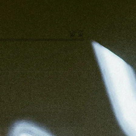
0:00
/
???